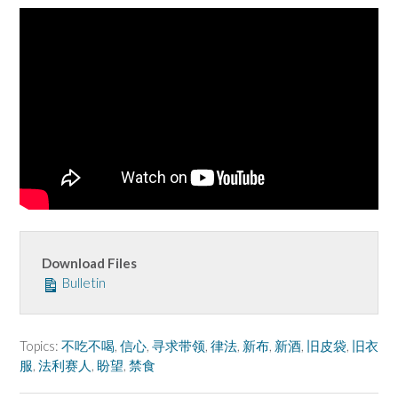
Download Files
Bulletin
Topics:
不吃不喝
,
信心
,
寻求带领
,
律法
,
新布
,
新酒
,
旧皮袋
,
旧衣
服
,
法利赛人
,
盼望
,
禁食