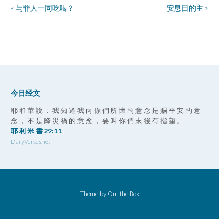
« 与罪人一同吃喝？
安息日的主 »
今日经文
耶 和 華 說 ： 我 知 道 我 向 你 們 所 懷 的 意 念 是 賜 平 安 的 意
念 ， 不 是 降 災 禍 的 意 念 ， 要 叫 你 們 末 後 有 指 望 。
耶 利 米 書 29:11
DailyVerses.net
Theme by
Out the Box