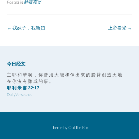
Posted in
静夜亮光
Post
←
我妹子，我新妇
上帝看光
→
navigation
今日经文
主 耶 和 華 啊 ， 你 曾 用 大 能 和 伸 出 來 的 膀 臂 創 造 天 地 ，
在 你 沒 有 難 成 的 事 。
耶 利 米 書 32:17
DailyVerses.net
Theme by
Out the Box