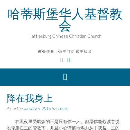
Skip
哈蒂斯堡华人基督教
to
content
会
Hattiesburg Chinese Christian Church
教会使命：做主门徒 传主福音
降在我身上
Posted on
January 6, 2016
by
hcccms
在黑夜里受磨炼的不是只有你一人。但愿你能心诚意悦
地降服在主的管教下，并且小心谨慎地竭力从中获益。主的