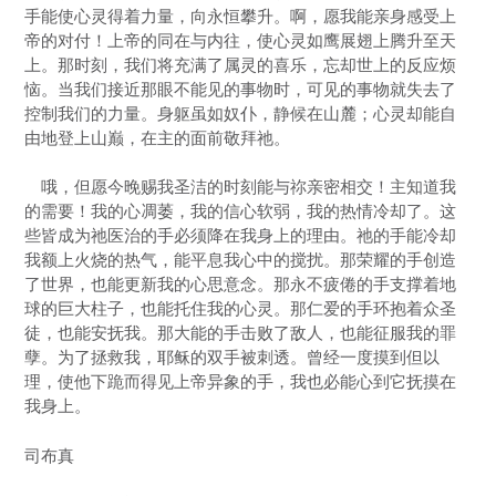
手能使心灵得着力量，向永恒攀升。啊，愿我能亲身感受上
帝的对付！上帝的同在与内往，使心灵如鹰展翅上腾升至天
上。那时刻，我们将充满了属灵的喜乐，忘却世上的反应烦
恼。当我们接近那眼不能见的事物时，可见的事物就失去了
控制我们的力量。身躯虽如奴仆，静候在山麓；心灵却能自
由地登上山巅，在主的面前敬拜祂。
哦，但愿今晚赐我圣洁的时刻能与祢亲密相交！主知道我
的需要！我的心凋萎，我的信心软弱，我的热情冷却了。这
些皆成为祂医治的手必须降在我身上的理由。祂的手能冷却
我额上火烧的热气，能平息我心中的搅扰。那荣耀的手创造
了世界，也能更新我的心思意念。那永不疲倦的手支撑着地
球的巨大柱子，也能托住我的心灵。那仁爱的手环抱着众圣
徒，也能安抚我。那大能的手击败了敌人，也能征服我的罪
孽。为了拯救我，耶稣的双手被刺透。曾经一度摸到但以
理，使他下跪而得见上帝异象的手，我也必能心到它抚摸在
我身上。
司布真