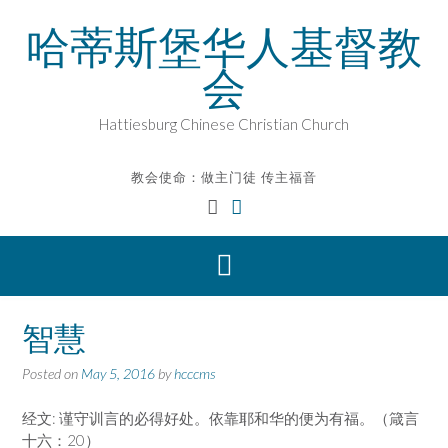
Skip
哈蒂斯堡华人基督教
to
content
会
Hattiesburg Chinese Christian Church
教会使命：做主门徒 传主福音
智慧
Posted on
May 5, 2016
by
hcccms
经文: 谨守训言的必得好处。依靠耶和华的便为有福。（箴言
十六：20）