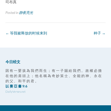
司布真
Posted in
静夜亮光
Post
←
等我被释放的时候来到
种子
→
navigation
今日经文
因 有 一 嬰 孩 為 我 們 而 生 ； 有 一 子 賜 給 我 們 。 政 權 必 擔
在 他 的 肩 頭 上 ； 他 名 稱 為 奇 妙 策 士 、 全 能 的 神 、 永 在
的 父 、 和 平 的 君 。
以 賽 亞 書 9:6
DailyVerses.net