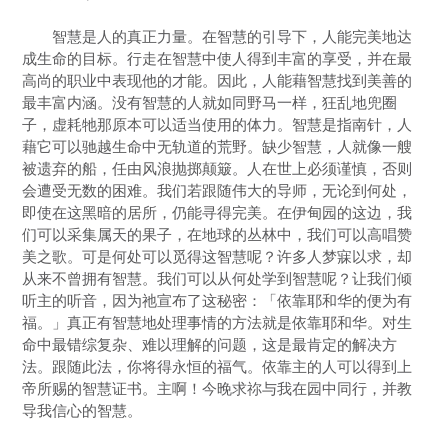
智慧是人的真正力量。在智慧的引导下，人能完美地达
成生命的目标。行走在智慧中使人得到丰富的享受，并在最
高尚的职业中表现他的才能。因此，人能藉智慧找到美善的
最丰富内涵。没有智慧的人就如同野马一样，狂乱地兜圈
子，虚耗牠那原本可以适当使用的体力。智慧是指南针，人
藉它可以驰越生命中无轨道的荒野。缺少智慧，人就像一艘
被遗弃的船，任由风浪抛掷颠簸。人在世上必须谨慎，否则
会遭受无数的困难。我们若跟随伟大的导师，无论到何处，
即使在这黑暗的居所，仍能寻得完美。在伊甸园的这边，我
们可以采集属天的果子，在地球的丛林中，我们可以高唱赞
美之歌。可是何处可以觅得这智慧呢？许多人梦寐以求，却
从来不曾拥有智慧。我们可以从何处学到智慧呢？让我们倾
听主的听音，因为祂宣布了这秘密：「依靠耶和华的便为有
福。」真正有智慧地处理事情的方法就是依靠耶和华。对生
命中最错综复杂、难以理解的问题，这是最肯定的解决方
法。跟随此法，你将得永恒的福气。依靠主的人可以得到上
帝所赐的智慧证书。主啊！今晚求祢与我在园中同行，并教
导我信心的智慧。