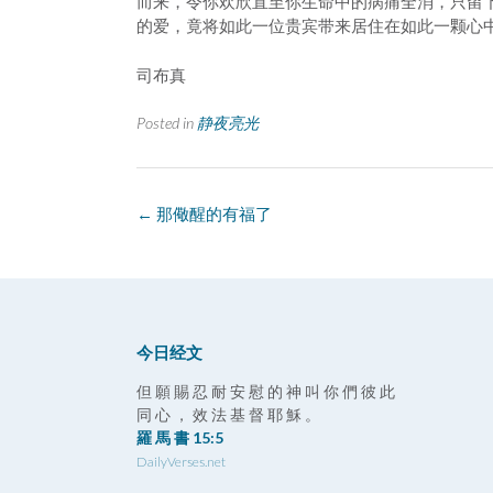
而来，令你欢欣直至你生命中的病痛全消，只留
的爱，竟将如此一位贵宾带来居住在如此一颗心
司布真
Posted in
静夜亮光
Post
←
那儆醒的有福了
navigation
今日经文
但 願 賜 忍 耐 安 慰 的 神 叫 你 們 彼 此
同 心 ， 效 法 基 督 耶 穌 。
羅 馬 書 15:5
DailyVerses.net