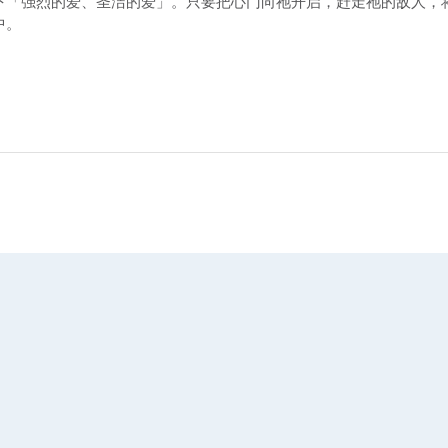
下「强烈的爱、圣洁的爱」。只要把心门向祂开启，赶走祂的敌人，
中。