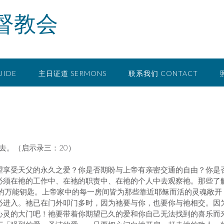
督教会
UIDE
主日证道 SERMONS
联系我们 CONTACT
去。（启示录三：20）
望享受天父的永久之爱？你是否期盼与上帝有亲密交通的自由？你是
必须在祂的工作中、在祂的职责中、在祂的个人中去观察祂。那些了
室的万能钥匙。上帝家中的每一房间皆为那些靠近耶稣而活的灵魂敞开
必进入。祂已在门外叩门多时，因为祂要与你，也要你与祂相交。因
心灵的大门吧！祂要带着你期望已久的爱和你自己无法找到的喜乐而