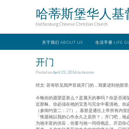
Skip
哈蒂斯堡华人基
to
content
Hattiesburg Chinese Christian Church
关于我们 ABOUT US
生活手册 LIFE G
开门
Posted on
April 25, 2016
by
hcccms
经文: 若有听见我声音就开门的，我要进到他那里
今晚你的愿望是甚么？是属天的事吗？你是否渴
近那稣。你必须在祂的宝贵与完全中看清祂。你
（参阅约壹二：27）。基督是通往上帝所有内
「惟愿祂以我的心作永久之居所？」开门吧，祂
为祂丰富的供应，你要与祂一同得饱足。开启你