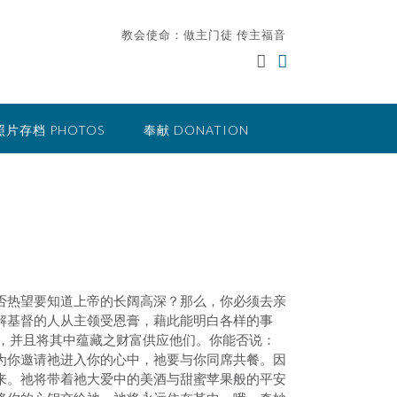
教会使命：做主门徒 传主福音
照片存档 PHOTOS
奉献 DONATION
否热望要知道上帝的长阔高深？那么，你必须去亲
解基督的人从主领受恩膏，藉此能明白各样的事
，并且将其中蕴藏之财富供应他们。你能否说：
为你邀请祂进入你的心中，祂要与你同席共餐。因
来。祂将带着祂大爱中的美酒与甜蜜苹果般的平安