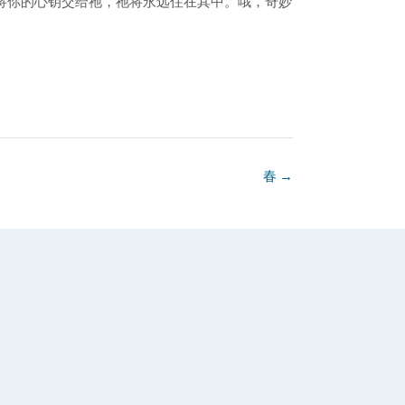
将你的心钥交给祂，祂将永远住在其中。哦，奇妙
春
→