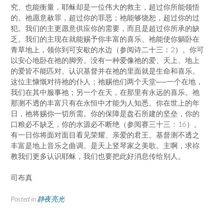
究、也能衡量，耶稣却是一位伟大的救主，超过你所能领悟
的。祂愿意赦罪，超过你的罪恶；祂能够饶恕，超过你的过
犯。我们的主更愿意供应你的需要，而且是超过你所承的缺
乏。我们的主现在就能赐予你丰富的喜乐。祂能使你躺卧在
青草地上，领你到可安歇的水边（参阅诗二十三：2）。你可
以安心地卧在祂的脚旁。没有一种爱像祂的爱、天上、地上
的爱皆不能匹对。认识基督并在祂的里面就是生命和喜乐。
这位主慷慨对待祂的仆人；祂赐他们两个天堂──一个在地，
我们在其中服事祂；另一个在天，在那里有永远的喜乐。祂
那测不透的丰富只有在永恒中才能为人知悉。你在世上的年
日，祂将赐你一切所需。你的保障是盘石所建的坚垒，你的
口粮必不缺乏，你的水源必不断绝（参阅赛三十三：16）。
有一日你将面对面目看见荣耀、亲爱的君王。基督测不透之
丰富是地上音乐之曲调。是天上竖琴家之美歌。主啊，求祢
教我们更多认识耶稣，我们也要把此好消息传给别人。
司布真
Posted in
静夜亮光