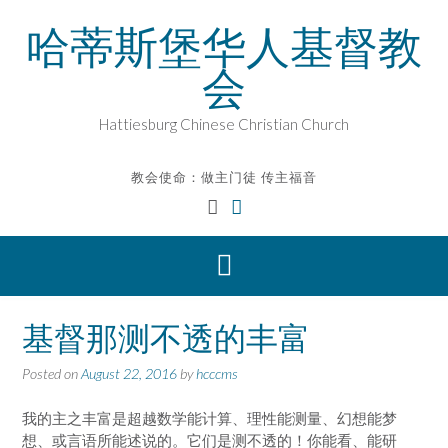
Skip
哈蒂斯堡华人基督教
to
content
会
Hattiesburg Chinese Christian Church
教会使命：做主门徒 传主福音
基督那测不透的丰富
Posted on
August 22, 2016
by
hcccms
我的主之丰富是超越数学能计算、理性能测量、幻想能梦
想、或言语所能述说的。它们是测不透的！你能看、能研