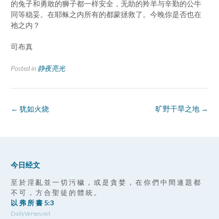
的兔子和勇敢的狮子都一样安全，无助的羚羊与辛勤的公牛
同等稳妥。在耶稣之内所有的都蒙拯救了。今晚你是否也在
祂之内？
司布真
Posted in
静夜亮光
Post
←
犹如火烧
旷野干旱之地
→
navigation
今日经文
至 於 淫 亂 並 一 切 污 穢 ， 或 是 貪 婪 ， 在 你 們 中 間 連 題 都
不 可 ， 方 合 聖 徒 的 體 統 。
以 弗 所 書 5:3
DailyVerses.net