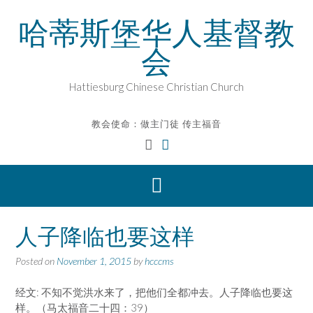
Skip
哈蒂斯堡华人基督教
to
content
会
Hattiesburg Chinese Christian Church
教会使命：做主门徒 传主福音
人子降临也要这样
Posted on
November 1, 2015
by
hcccms
经文: 不知不觉洪水来了，把他们全都冲去。人子降临也要这
样。（马太福音二十四：39）