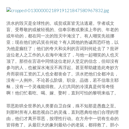
洪水的毁灭是全球性的。或贫或富皆无法逃避。学者或文
盲、受尊敬的或被轻视的、信奉宗教或亵渎上帝的、年老的
或年幼的，都在同一次的毁灭中淹没了。有人嘲笑先祖挪
亚；现在他们的讥笑在何处？有人因他的热诚而恐吓他，以
为他是癫狂了；他们的夸大和尖利的言词到何处去了？批评
这位老人之工作的人在海中淹没了，与他一起嘲笑的人也灭
顶了。那些在言语中同情这位老好人坚定的信念，但却没有
参与的人，也被深水淹没不再浮起。甚至帮助建造此奇妙方
舟而获得工资的工人也全都丧命了。洪水把他们全都冲去，
没有一人例外。不论甚么阶级、职业、品德，若不信靠主耶
稣，没有一个灵魂能得救。人们共同的冷漠真是何等奇怪
啊！他们忙着吃、喝、嫁、娶时，直到可怕的黎明来临了。
罪恶欺哄全世界的人类要自卫自保，殊不知那是愚蠢之至。
到那时所有人都忽视自己的灵魂，直到恩典给他们合理的理
由，他们才离开罪恶，按理性行动。在方舟中一切有生命的
皆得救了。从最巨大的象到最幼小的老鼠，都得救了。胆小