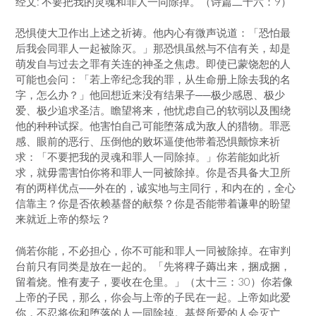
经文: 不要把我的灵魂和罪人一同除掉。（诗篇二十六：9）
恐惧使大卫作出上述之祈祷。他内心有微声说道：「恐怕最
后我会同罪人一起被除灭。」那恐惧虽然与不信有关，却是
萌发自与过去之罪有关连的神圣之焦虑。即使已蒙饶恕的人
可能也会问：「若上帝纪念我的罪，从生命册上除去我的名
字，怎么办？」他回想近来没有结果子──极少感恩、极少
爱、极少追求圣洁。瞻望将来，他忧虑自己的软弱以及围绕
他的种种试探。他害怕自己可能堕落成为敌人的猎物。罪恶
感、眼前的恶行、压倒他的败坏逼使他带着恐惧颤惊来祈
求：「不要把我的灵魂和罪人一同除掉。」你若能如此祈
求，就毋需害怕你将和罪人一同被除掉。你是否具备大卫所
有的两样优点──外在的，诚实地与主同行，和内在的，全心
信靠主？你是否依赖基督的献祭？你是否能带着谦卑的盼望
来就近上帝的祭坛？
倘若你能，不必担心，你不可能和罪人一同被除掉。在审判
台前只有同类是放在一起的。「先将稗子薅出来，捆成捆，
留着烧。惟有麦子，要收在仓里。」（太十三：30）你若像
上帝的子民，那么，你会与上帝的子民在一起。上帝如此爱
你，不忍将你和堕落的人一同除掉。基督所爱的人会灭亡