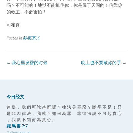
吗？不可能的！地狱不能抓住你，你是属于天国的！信靠你
的救主，不必害怕！
司布真
Posted in
静夜亮光
Post
←
我心里发昏的时候
晚上也不要歇你的手
→
navigation
今日经文
這 樣 ， 我 們 可 說 甚 麼 呢 ？ 律 法 是 罪 麼 ？ 斷 乎 不 是 ！ 只
是 非 因 律 法 ， 我 就 不 知 何 為 罪 。 非 律 法 說 不 可 起 貪 心
， 我 就 不 知 何 為 貪 心 。
羅 馬 書 7:7
DailyVerses.net