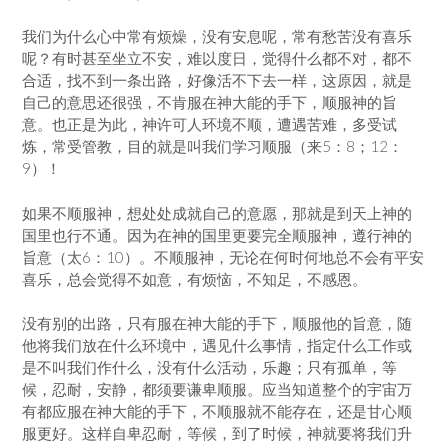
我们为什么心中常有烦燥，没有安息呢，常有愁苦没有喜乐
呢？有时甚至坐立不安，难以度日，觉得什么都不对，都不
合适，找不到一条出路，好像活不下去一样，这原因，就是
自己的意思还很强，不肯服在神大能的手下，顺服神的旨
意。也正是为此，神许可人环境不顺，遭遇苦难，多受试
炼，常受管教，目的就是叫我们学习顺服（来5：8；12：
9）！
如果不顺服神，想处处成就自己的意愿，那就是到天上神的
国里也行不通。因为在神的国里更要完全顺服神，遵行神的
旨意（太6：10）。不顺服神，无论在何时何地总不会有平安
喜乐，总会觉得不如意，有烦恼，不知足，不感恩。
没有别的出路，只有服在神大能的手下，顺服他的旨意，随
他将我们放在什么环境中，遇见什么事情，指定什么工作或
是不叫我们作什么，没有什么活动，乐趣；只有孤单，等
候，忍耐，安静，都须要谦卑顺服。应当知道整个的宇宙万
有都应服在神大能的手下，不顺服就不能存在，还是甘心顺
服更好。这样自卑忍耐，等候，到了时候，神就要将我们升