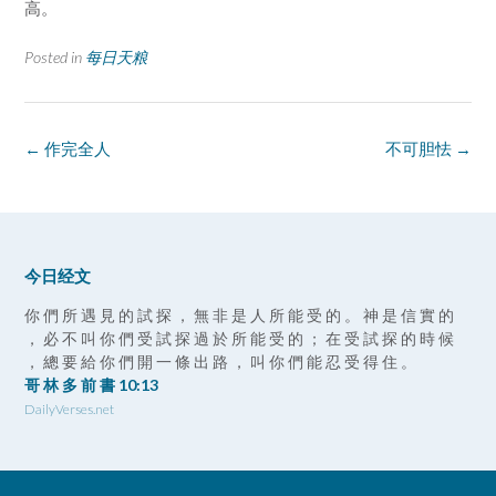
高。
Posted in
每日天粮
Post
←
作完全人
不可胆怯
→
navigation
今日经文
你 們 所 遇 見 的 試 探 ， 無 非 是 人 所 能 受 的 。 神 是 信 實 的
， 必 不 叫 你 們 受 試 探 過 於 所 能 受 的 ； 在 受 試 探 的 時 候
， 總 要 給 你 們 開 一 條 出 路 ， 叫 你 們 能 忍 受 得 住 。
哥 林 多 前 書 10:13
DailyVerses.net