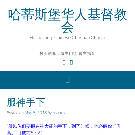
Skip
哈蒂斯堡华人基督教
to
content
会
Hattiesburg Chinese Christian Church
教会使命：做主门徒 传主福音
服神手下
Posted on
May 8, 2018
by
hcccms
“所以你们要服在神大能的手下，到了时候，他必叫你们升
高。”（彼前5：6）