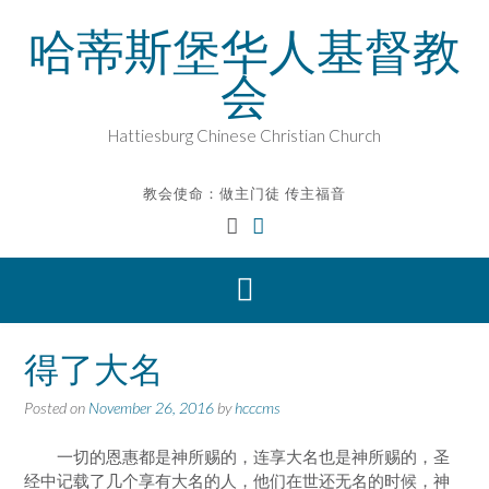
Skip
哈蒂斯堡华人基督教
to
content
会
Hattiesburg Chinese Christian Church
教会使命：做主门徒 传主福音
得了大名
Posted on
November 26, 2016
by
hcccms
一切的恩惠都是神所赐的，连享大名也是神所赐的，圣
经中记载了几个享有大名的人，他们在世还无名的时候，神