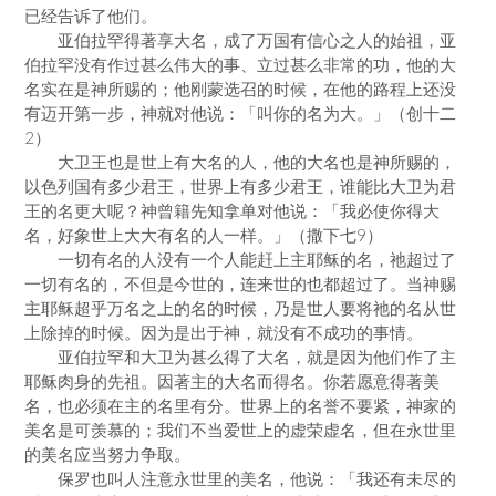
已经告诉了他们。
亚伯拉罕得著享大名，成了万国有信心之人的始祖，亚
伯拉罕没有作过甚么伟大的事、立过甚么非常的功，他的大
名实在是神所赐的；他刚蒙选召的时候，在他的路程上还没
有迈开第一步，神就对他说：「叫你的名为大。」（创十二
2）
大卫王也是世上有大名的人，他的大名也是神所赐的，
以色列国有多少君王，世界上有多少君王，谁能比大卫为君
王的名更大呢？神曾籍先知拿单对他说：「我必使你得大
名，好象世上大大有名的人一样。」（撒下七9）
一切有名的人没有一个人能赶上主耶稣的名，祂超过了
一切有名的，不但是今世的，连来世的也都超过了。当神赐
主耶稣超乎万名之上的名的时候，乃是世人要将祂的名从世
上除掉的时候。因为是出于神，就没有不成功的事情。
亚伯拉罕和大卫为甚么得了大名，就是因为他们作了主
耶稣肉身的先祖。因著主的大名而得名。你若愿意得著美
名，也必须在主的名里有分。世界上的名誉不要紧，神家的
美名是可羡慕的；我们不当爱世上的虚荣虚名，但在永世里
的美名应当努力争取。
保罗也叫人注意永世里的美名，他说：「我还有未尽的