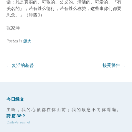
话；凡是真实的、可敬的、公义的、清洁的、可爱的、『有
美名的』；若有甚么德行，若有甚么称赞，这些事你们都要
思念。」（腓四8）
张家坤
Posted in
活水
Post
←
复活的基督
接受警告
→
navigation
今日经文
主 啊 ， 我 的 心 願 都 在 你 面 前 ； 我 的 歎 息 不 向 你 隱 瞞 。
詩 篇 38:9
DailyVerses.net