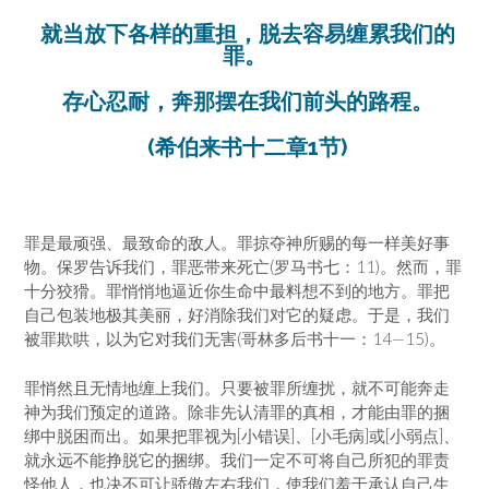
就当放下各样的重担，脱去容易缠累我们的
罪。
存心忍耐，奔那摆在我们前头的路程。
(希伯来书十二章1节)
罪是最顽强、最致命的敌人。罪掠夺神所赐的每一样美好事
物。保罗告诉我们，罪恶带来死亡(罗马书七：11)。然而，罪
十分狡猾。罪悄悄地逼近你生命中最料想不到的地方。罪把
自己包装地极其美丽，好消除我们对它的疑虑。于是，我们
被罪欺哄，以为它对我们无害(哥林多后书十一：14—15)。
罪悄然且无情地缠上我们。只要被罪所缠扰，就不可能奔走
神为我们预定的道路。除非先认清罪的真相，才能由罪的捆
绑中脱困而出。如果把罪视为[小错误]、[小毛病]或[小弱点]、
就永远不能挣脱它的捆绑。我们一定不可将自己所犯的罪责
怪他人，也决不可让骄傲左右我们，使我们羞于承认自己生