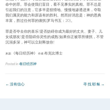
命中的罪。罪会使我们盲目，看不见事实的真相。罪不总是
引起我们的注意，它多半是狡猾地、慢慢地渗透进来，夺取
我们属灵的能力和原该有的胜利。然而好消息是：神的恩典
丰富，胜过任何罪的缠扰(罗马书五：20)。
罪是否夺去你的喜乐?是否妨碍你成为最好的丈夫、妻子、儿
女或朋友?是否阻碍你灵性的成熟?如果你正被罪所缠扰，不管
沉溺多深，神可以立刻释放你!
《每日经历神》
布克比博士
来源:
作者:
Posted in
每日经历神
Post
←
没有信心
寻 找 耶 稣
→
navigation