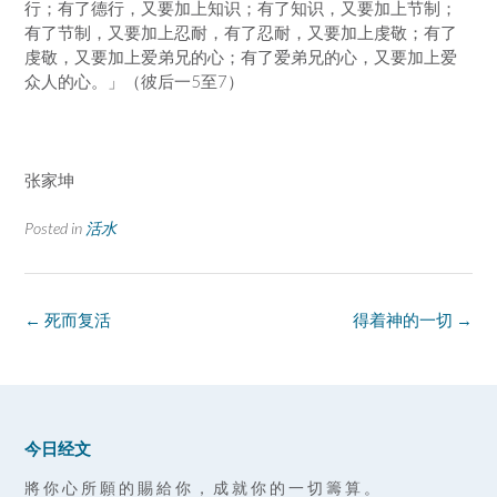
行；有了德行，又要加上知识；有了知识，又要加上节制；
有了节制，又要加上忍耐，有了忍耐，又要加上虔敬；有了
虔敬，又要加上爱弟兄的心；有了爱弟兄的心，又要加上爱
众人的心。」（彼后一5至7）
张家坤
Posted in
活水
Post
←
死而复活
得着神的一切
→
navigation
今日经文
將 你 心 所 願 的 賜 給 你 ， 成 就 你 的 一 切 籌 算 。