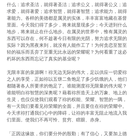
什么：追求圣洁，就得著圣洁；追求公义，就得著公义；追
求爱，就得著爱；追求智慧，就得著智慧；追求能力，就得
著能力。各样的美德都是属灵的实体，丰丰富富地藏在基督
里面。今天我们得了多少，将来就显现多少；今天进到什么
地步，将来就止在什么地步。在属灵的世界中，惟有属灵的
东西可以存在，何不趁著今日有限的光阴，努力追求无限的
实际？因为黑夜来到，就没有人能作工了！为何贪恋至暂至
轻的福乐而丢弃了至重无比永远的荣耀呢？为何看重了这必
朽坏的东西而忘记了真实的基业呢？
无限丰富的泉源啊！祢无边无际的伟大，足以供应一切爱祢
之人的享受，正如祢以五饼二鱼饱足了多少饥饿的人，他们
都随著各人所要求的饱足了。谁能测度祢无限量的伟大呢？
谁能明白祢智慧的深奥呢？藉着祢所造天上的万象、地上的
生灵，也仅仅使我们观看了祢的权能、荣耀、智慧的一隅，
有一天我们要看见祢荣耀的全面，并且要住在祢的荣耀中。
今天求祢打通我们心中的障碍，让祢的丰富无阻止地流入我
们里面。使我们不再可怜、贫穷、瞎眼、赤身。
「正因这缘故，你们要分外的殷勤；有了信心，又要加上德