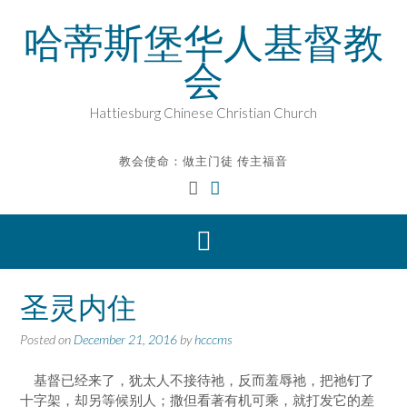
Skip
哈蒂斯堡华人基督教
to
content
会
Hattiesburg Chinese Christian Church
教会使命：做主门徒 传主福音
圣灵内住
Posted on
December 21, 2016
by
hcccms
基督已经来了，犹太人不接待祂，反而羞辱祂，把祂钉了
十字架，却另等候别人；撒但看著有机可乘，就打发它的差