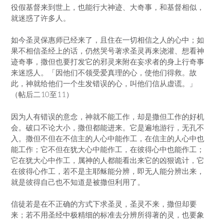
役假基督来到世上，也能行大神迹、大奇事，和基督相似，
就迷惑了许多人。
如今圣灵保惠师已经来了，且住在一切相信之人的心中；如
果不相信圣经上的话，仍然哭号著求圣灵再来浇灌、想看神
迹奇事，撒但也要打发它的邪灵来附在妄求者的身上行奇事
来迷惑人。「因他们不领受爱真理的心，使他们得救。故
此，神就给他们一个生发错误的心，叫他们信从虚谎。」
（帖后二10至11）
因为人有错误的意念，神就不能工作，却是撒但工作的好机
会。破口不论大小，撒但都能进来。它是遍地游行，无孔不
入。撒但不但在不信主的人心中能作工，在信主的人心中也
能工作；它不但在犹大心中能作工，在彼得心中也能作工；
它在犹大心中作工，属神的人都能看出来它的凶狠诡计，它
在彼得心作工，若不是主耶稣能分辨，即无人能分辨出来，
就是彼得自己也不知道是被撒但利用了。
信徒若是在不正确的方式下求圣灵，圣灵不来，撒但却要
来；若不用圣经中极精细的标准去分辨所得著的灵，也要象