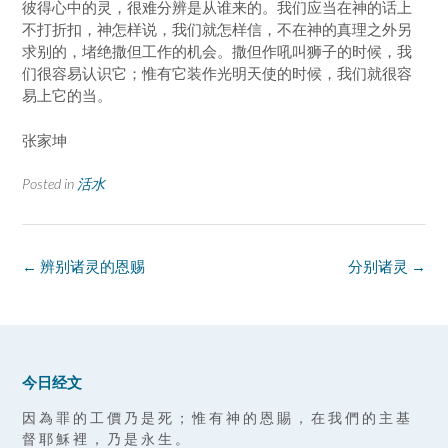
彼得心中的灵，很难分辨是从谁来的。我们应当在神的话上
不打折扣，神怎样说，我们就怎样信，不在神的真理之外另
求别的，堵绝撒但工作的机会。撒但作吼叫狮子的时候，我
们很容易认识它；惟有它装作光明天使的时候，我们就很容
易上它的当。
张家坤
Posted in
活水
Post
←
辨别诸灵的恩赐
分别诸灵
→
navigation
今日经文
因 為 罪 的 工 價 乃 是 死 ； 惟 有 神 的 恩 賜 ， 在 我 們 的 主 基
督 耶 穌 裡 ， 乃 是 永 生 。