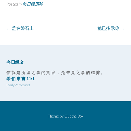
Posted in
每日经历神
Post
←
盖在磐石上
祂已指示你
→
navigation
今日经文
信 就 是 所 望 之 事 的 實 底 ， 是 未 見 之 事 的 確 據 。
希 伯 來 書 11:1
DailyVerses.net
Theme by
Out the Box