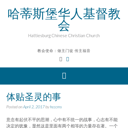
Skip
哈蒂斯堡华人基督教
to
content
会
Hattiesburg Chinese Christian Church
教会使命：做主门徒 传主福音
体贴圣灵的事
Posted on
April 2, 2017
by
hcccms
意念有起伏不平的思潮，心中有不统一的战事，心志有不能
决定的犹豫，显然这是里面有两个相等的力量存在著。一个