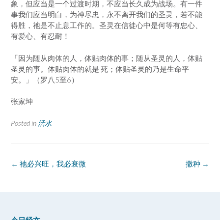
象，但应当是一个过渡时期，不应当长久成为战场。有一件
事我们应当明白，为神尽忠，永不离开我们的圣灵，若不能
得胜，祂是不止息工作的。圣灵在信徒心中是何等有忠心、
有爱心、有忍耐！
「因为随从肉体的人，体贴肉体的事；随从圣灵的人，体贴
圣灵的事。体贴肉体的就是 死；体贴圣灵的乃是生命平
安。」（罗八5至6）
张家坤
Posted in
活水
Post
←
祂必兴旺，我必衰微
撒种
→
navigation