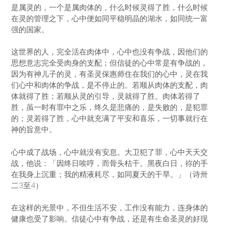
是属灵的，一个是属肉体的，什么时候灵得了胜，什么时候
在灵的管理之下，心中便如同平稳明晶的湖水，如同统一富
强的国家。
这世界的人，完全活在肉体中，心中也没有争战，因他们的
思想意志完全受肉身的支配；但信徒的心中常是有争战的，
因为有神儿子的灵，有圣灵保惠师住在我们的心中，灵在我
们心中和肉体的争战，是不停止的。若顺从肉体的支配，肉
体就得了胜；若顺从灵的引导，灵就得了胜。肉体若得了
胜，虽一时有罪中之乐，终久是悲痛的，是失败的，是犯罪
的；灵若得了胜，心中就充满了平安和喜乐，一切事就行在
神的旨意中。
心中成了战场，心中就没有安息。大卫犯了罪，心中天天交
战，他说：「因终日唉哼，而骨头枯干。黑夜白日，祢的手
在我身上沉重；我的精液耗尽，如同夏天的干旱。」（诗卅
二3至4）
在这样的光景中，不但生活不安，工作没有能力，连身体的
健康也受了影响。信徒心中有争战，还是有生命圣灵的好现