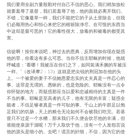
我们要用全副力量殷勤对付自己不信的恶心。我们稍加放松
就要羞辱了基督，我们若羞辱了他，他的面就必离开我们。
不错，它像蔓草一样，我们不能把它的子从土里除去，但我
们必顺用热心和恒心来把它的根斩除净尽。在可恨的东西当
中这却是最可恶的！它的毒性很大，放毒的和被毒的都受其
害。
信徒啊！按你来说吧，神过去的恩典，反而增加你现在疑惑
他的罪，你看这有多么可恶。当你不信主耶稣的时候，他就
呼喊道：“看哪！我被压在你们之下，如同装满禾捆的车被压
一样。”（改译摩2：13）这就是把尖锐的荆冠加在他的头
上。一个被爱的妻子不信她恩爱忠实的丈夫真是一件忍心的
事。这罪是无谓的、愚昧的，也是危险的。耶稣没有一点令
你怀疑的地方，而疑惑那应当以爱和忠诚相待的主真是一件
不当的事。耶稣是至高者的儿子，他有无限的丰富；疑惑全
能者，不信足够者真是一件可耻的事。千山上的牛群足以饱
足我们的饥肠，天上的粮仓无论如何不会被我们吃完。若基
督只不过是一个水槽，那末我们不久便会饮尽他的丰满，但
谁能使泉源干涸呢！万千人取饮于他，没有一个人发怨言说
他的源头是细小的。去吧！谎言的奸细，不信，因为它的使