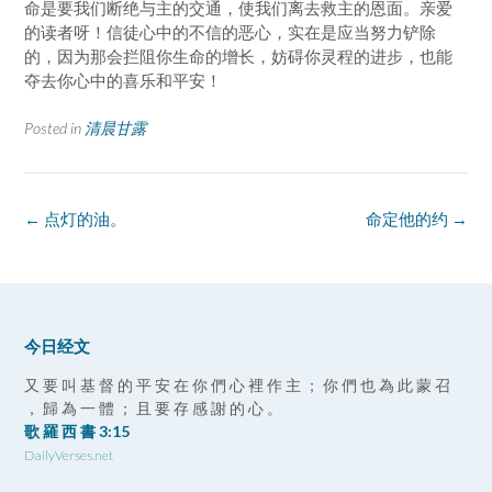
命是要我们断绝与主的交通，使我们离去救主的恩面。亲爱
的读者呀！信徒心中的不信的恶心，实在是应当努力铲除
的，因为那会拦阻你生命的增长，妨碍你灵程的进步，也能
夺去你心中的喜乐和平安！
Posted in
清晨甘露
Post
←
点灯的油。
命定他的约
→
navigation
今日经文
又 要 叫 基 督 的 平 安 在 你 們 心 裡 作 主 ； 你 們 也 為 此 蒙 召
， 歸 為 一 體 ； 且 要 存 感 謝 的 心 。
歌 羅 西 書 3:15
DailyVerses.net