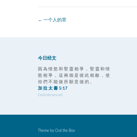
Post
←
一个人的罪
navigation
今日经文
因 為 情 慾 和 聖 靈 相 爭 ， 聖 靈 和 情
慾 相 爭 ， 這 兩 個 是 彼 此 相 敵 ， 使
你 們 不 能 做 所 願 意 做 的 。
加 拉 太 書 5:17
DailyVerses.net
Theme by
Out the Box