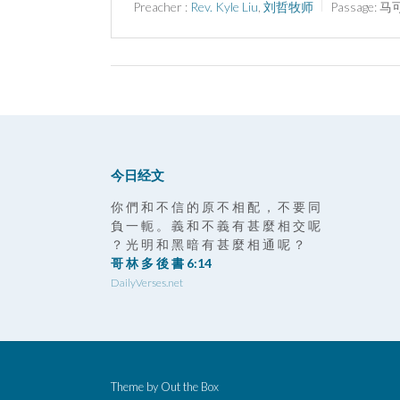
Preacher :
Rev. Kyle Liu
,
刘哲牧师
Passage:
马可
今日经文
你 們 和 不 信 的 原 不 相 配 ， 不 要 同
負 一 軛 。 義 和 不 義 有 甚 麼 相 交 呢
？ 光 明 和 黑 暗 有 甚 麼 相 通 呢 ？
哥 林 多 後 書 6:14
DailyVerses.net
Theme by
Out the Box