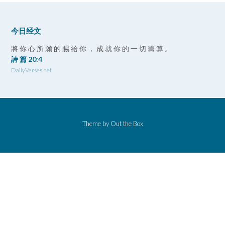
今日经文
將 你 心 所 願 的 賜 給 你 ， 成 就 你 的 一 切 籌 算 。
詩 篇 20:4
DailyVerses.net
Theme by
Out the Box