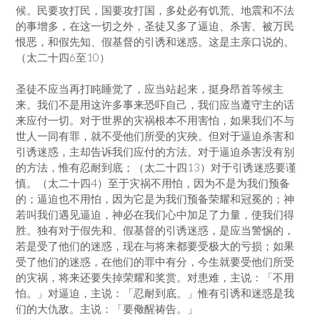
候。民要攻打民，国要攻打国，多处必有饥荒、地震和不法
的事增多，在这一切之外，圣徒又多了逼迫、杀害、被万民
恨恶，和假先知、假基督的引诱和迷惑。这是主亲口说的。
（太二十四6至10）
圣徒不应当再打盹睡觉了，应当站起来，挺身昂首等候主
来。我们不是用这许多事来恐吓自己，我们应当遵守主的话
来应付一切。对于世界的灾祸根本不用害怕，如果我们不与
世人一同有罪，就不受他们所受的灾殃。但对于逼迫杀害和
引诱迷惑，主却告诉我们应付的方法。对于逼迫杀害没有别
的方法，惟有忍耐到底；（太二十四13）对于引诱迷惑要谨
慎。（太二十四4）至于灾祸不用怕，因为不是为我们预备
的；逼迫也不用怕，因为它是为我们预备荣耀和冠冕的；神
若叫我们遇见逼迫，神必在我们心中加足了力量，使我们得
胜。独有对于假先和、假基督的引诱迷惑，是应当警惕的，
若是受了他们的迷惑，现在与将来都要受极大的亏损；如果
受了他们的迷惑，在他们的罪中有分，今生就要受他们所受
的灾祸，将来还要失掉荣耀和奖赏。对患难，主说：「不用
怕。」对逼迫，主说：「忍耐到底。」惟有引诱和迷惑是我
们的大仇敌。主说：「要儆醒祷告。」