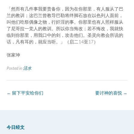
「然而有几件事我要责备你，因为在你那里，有人服从了巴
兰的教训；这巴兰曾教导巴勒将绊脚石放在以色列人面前，
叫他们吃祭偶像之物，行奸淫的事。你那里也有人照样服从
了尼哥拉一党人的教训。所以你当悔改；若不悔改，我就快
临到你那里，用我口中的剑，攻击他们。圣灵向教会所说的
话，凡有耳的，就应当听。」（启二14至17）
张家坤
Posted in
活水
Post
←
留下平安给你们
要讨神的喜悦
→
navigation
今日经文