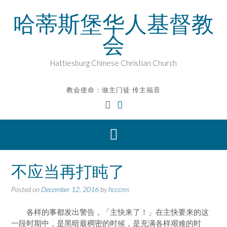
Skip
哈蒂斯堡华人基督教
to
content
会
Hattiesburg Chinese Christian Church
教会使命：做主门徒 传主福音
不应当再打盹了
Posted on
December 12, 2016
by
hcccms
各样的事都发出警告，「主快来了！」在主快要来的这
一段时期中，是黑暗最稠密的时候，是充满各样艰难的时